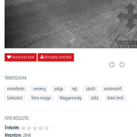
Kedvencek közé
Mintakép letöltése
TÁRGYSZAVAK
modellezés
verseny
pálya
rajt
zászló
autómodell
Szekszárd
Tolna megye
Magyarország
1989
Bakó Jenő
FOTÓ RÉSZLETEI
Értékelés:
Megnézve:
2896