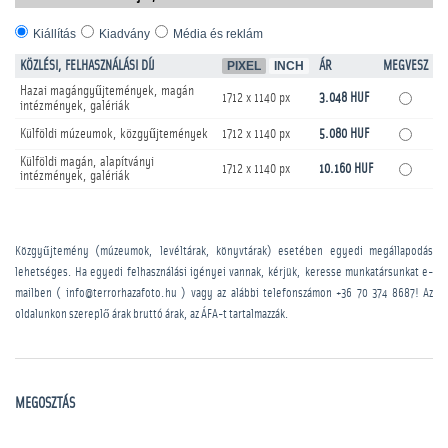
Kiállítás
Kiadvány
Média és reklám
KÖZLÉSI, FELHASZNÁLÁSI DÍJ
PIXEL
INCH
ÁR
MEGVESZ
Hazai magángyűjtemények, magán
1712 x 1140 px
3.048 HUF
intézmények, galériák
Külföldi múzeumok, közgyűjtemények
1712 x 1140 px
5.080 HUF
Külföldi magán, alapítványi
1712 x 1140 px
10.160 HUF
intézmények, galériák
Közgyűjtemény (múzeumok, levéltárak, könyvtárak) esetében egyedi megállapodás
lehetséges. Ha egyedi felhasználási igényei vannak, kérjük, keresse munkatársunkat e-
mailben ( info@terrorhazafoto.hu ) vagy az alábbi telefonszámon
+36 70 374 8687
! Az
oldalunkon szereplő árak bruttó árak, az ÁFA-t tartalmazzák.
MEGOSZTÁS