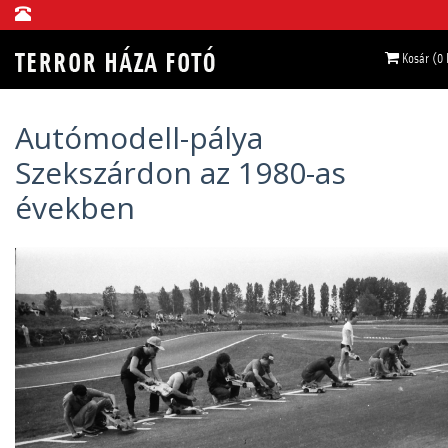
Kosár (0
Autómodell-pálya
Szekszárdon az 1980-as
években