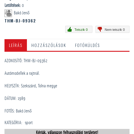
Letöltések:
0
Bakó Jenő
THM-BJ-09362
Tetszik 0
Nem tetszik 0
LEÍRÁS
HOZZÁSZÓLÁSOK
FOTÓKÜLDÉS
AZONOSÍTÓ: THM-BJ-09362
Autómodellek a rajtnál.
HELYSZÍN: Szekszárd, Tolna megye
DÁTUM: 1989
FOTÓS: Bakó Jenő
KATEGÓRIA
:
sport
Kérjük, válasszon felhasználási területet!