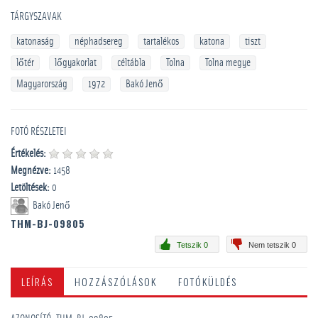
TÁRGYSZAVAK
katonaság
néphadsereg
tartalékos
katona
tiszt
lőtér
lőgyakorlat
céltábla
Tolna
Tolna megye
Magyarország
1972
Bakó Jenő
FOTÓ RÉSZLETEI
Értékelés:
Megnézve:
1458
Letöltések:
0
Bakó Jenő
THM-BJ-09805
Tetszik 0
Nem tetszik 0
LEÍRÁS
HOZZÁSZÓLÁSOK
FOTÓKÜLDÉS