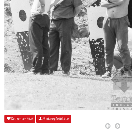
Kedvencek közé
Mintakép letöltése