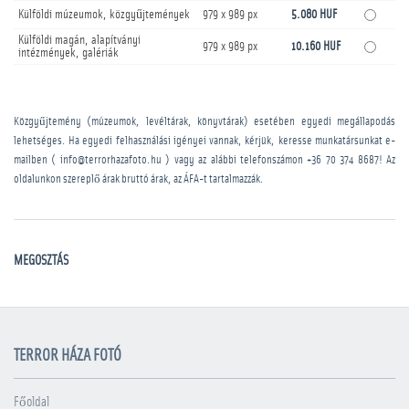
Külföldi múzeumok, közgyűjtemények
979 x 989 px
5.080 HUF
Külföldi magán, alapítványi
979 x 989 px
10.160 HUF
intézmények, galériák
Közgyűjtemény (múzeumok, levéltárak, könyvtárak) esetében egyedi megállapodás
lehetséges. Ha egyedi felhasználási igényei vannak, kérjük, keresse munkatársunkat e-
mailben ( info@terrorhazafoto.hu ) vagy az alábbi telefonszámon
+36 70 374 8687
! Az
oldalunkon szereplő árak bruttó árak, az ÁFA-t tartalmazzák.
MEGOSZTÁS
TERROR HÁZA FOTÓ
Főoldal