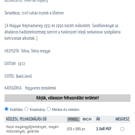
AZONOSÍTÓ: THM-BJ-09805
Tartalékos, civil ruhás tisztek a lőtéren.
[A Magyar Néphadsereg 1951 és 1990 között működött. Sorállományát az
általános hadkötelezettség szerint a határozott idejű sorkatonai szolgálatra
behívottak alkották.]
HELYSZÍN: Tolna, Tolna megye
DÁTUM: 1972
FOTÓS: Bakó Jenő
KATEGÓRIA
:
­fegyveres testületek
Kérjük, válasszon felhasználási területet!
Kiállítás
Kiadvány
Média és reklám
KÖZLÉSI, FELHASZNÁLÁSI DÍJ
PIXEL
INCH
ÁR
MEGVESZ
Hazai magángyűjtemények, magán
979 x 989 px
3.048 HUF
intézmények, galériák