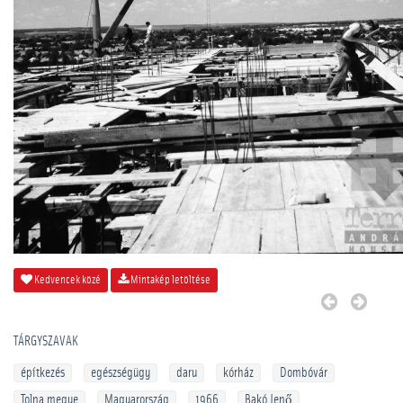
Kedvencek közé
Mintakép letöltése
TÁRGYSZAVAK
építkezés
egészségügy
daru
kórház
Dombóvár
Tolna megye
Magyarország
1966
Bakó Jenő