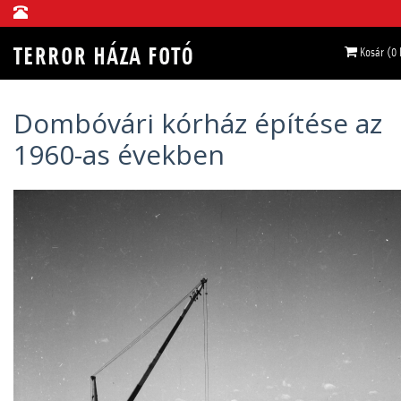
Kosár (0
Dombóvári kórház építése az
1960-as években