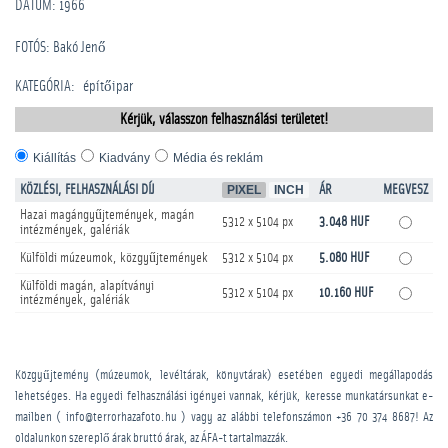
DÁTUM: 1966
FOTÓS: Bakó Jenő
KATEGÓRIA
:
építőipar
Kérjük, válasszon felhasználási területet!
Kiállítás
Kiadvány
Média és reklám
KÖZLÉSI, FELHASZNÁLÁSI DÍJ
PIXEL
INCH
ÁR
MEGVESZ
Hazai magángyűjtemények, magán
5312 x 5104 px
3.048 HUF
intézmények, galériák
Külföldi múzeumok, közgyűjtemények
5312 x 5104 px
5.080 HUF
Külföldi magán, alapítványi
5312 x 5104 px
10.160 HUF
intézmények, galériák
Közgyűjtemény (múzeumok, levéltárak, könyvtárak) esetében egyedi megállapodás
lehetséges. Ha egyedi felhasználási igényei vannak, kérjük, keresse munkatársunkat e-
mailben ( info@terrorhazafoto.hu ) vagy az alábbi telefonszámon
+36 70 374 8687
! Az
oldalunkon szereplő árak bruttó árak, az ÁFA-t tartalmazzák.