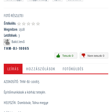
FOTÓ RÉSZLETEI
Értékelés:
Megnézve:
1918
Letöltések:
3
Bakó Jenő
THM-BJ-10065
Tetszik 0
Nem tetszik 0
LEÍRÁS
HOZZÁSZÓLÁSOK
FOTÓKÜLDÉS
AZONOSÍTÓ: THM-BJ-10065
Építőmunkások a kórház tetején.
HELYSZÍN: Dombóvár, Tolna megye