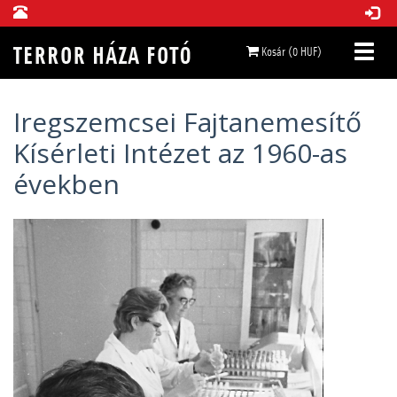
Kosár (0 HUF)
Iregszemcsei Fajtanemesítő
Kísérleti Intézet az 1960-as
években