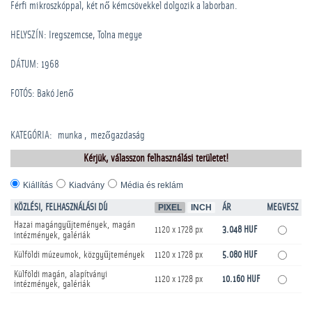
Férfi mikroszkóppal, két nő kémcsövekkel dolgozik a laborban.
HELYSZÍN: Iregszemcse, Tolna megye
DÁTUM: 1968
FOTÓS: Bakó Jenő
KATEGÓRIA
:
munka
mezőgazdaság
Kérjük, válasszon felhasználási területet!
Kiállítás
Kiadvány
Média és reklám
KÖZLÉSI, FELHASZNÁLÁSI DÍJ
PIXEL
INCH
ÁR
MEGVESZ
Hazai magángyűjtemények, magán
1120 x 1728 px
3.048 HUF
intézmények, galériák
Külföldi múzeumok, közgyűjtemények
1120 x 1728 px
5.080 HUF
Külföldi magán, alapítványi
1120 x 1728 px
10.160 HUF
intézmények, galériák