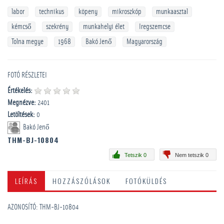
labor
technikus
köpeny
mikroszkóp
munkaasztal
kémcső
szekrény
munkahelyi élet
Iregszemcse
Tolna megye
1968
Bakó Jenő
Magyarország
FOTÓ RÉSZLETEI
Értékelés:
Megnézve:
2401
Letöltések:
0
Bakó Jenő
THM-BJ-10804
Tetszik 0
Nem tetszik 0
LEÍRÁS
HOZZÁSZÓLÁSOK
FOTÓKÜLDÉS
AZONOSÍTÓ: THM-BJ-10804