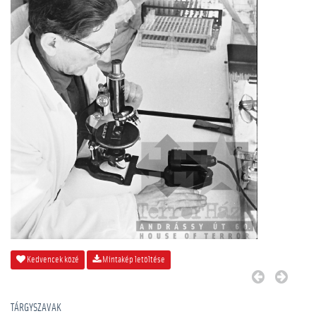
Kedvencek közé
Mintakép letöltése
TÁRGYSZAVAK