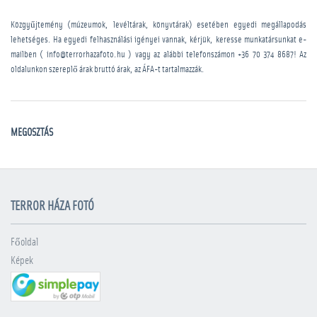
Közgyűjtemény (múzeumok, levéltárak, könyvtárak) esetében egyedi megállapodás
lehetséges. Ha egyedi felhasználási igényei vannak, kérjük, keresse munkatársunkat e-
mailben ( info@terrorhazafoto.hu ) vagy az alábbi telefonszámon
+36 70 374 8687
! Az
oldalunkon szereplő árak bruttó árak, az ÁFA-t tartalmazzák.
MEGOSZTÁS
TERROR HÁZA FOTÓ
Főoldal
Képek