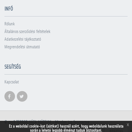
INFÓ
Rólunk
Általános szerződési feltételek
Adatkezelési tájékoztató
Megrendelési útmutató
SEGÍTSÉG
Kapcsolat
© 2018
TERROR HÁZA MÚZEUM
- Minden jog fenntartva
x
Ez a weboldal cookie-kat (sütiket) használ azért, hogy weboldalunk használata
során a lehető legjobb élményt tudjuk biztosítani.