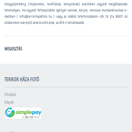
Közgyűjtemény (múzeumok, levéltárak, könyvtárak) esetében egyedi megállapodás
lehetséges. Ha egyedi felhasználási igényei vannak, kérjük, keresse munkatársunkat e-
mailben ( info@terrorhazafoto.hu ) vagy az alábbi telefonszámon
+36 70 374 8687
! Az
oldalunkon szereplő árak bruttó árak, az ÁFA-t tartalmazzák.
MEGOSZTÁS
TERROR HÁZA FOTÓ
Főoldal
Képek