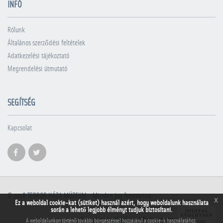
INFÓ
Rólunk
Általános szerződési feltételek
Adatkezelési tájékoztató
Megrendelési útmutató
SEGÍTSÉG
Kapcsolat
© 2018
TERROR HÁZA MÚZEUM
- Minden jog fenntartva
x
Ez a weboldal cookie-kat (sütiket) használ azért, hogy weboldalunk használata
során a lehető legjobb élményt tudjuk biztosítani.
A honlapot a PRAE.HU Kft. készítette
A weboldalunkon történő további böngészéssel hozzájárul a cookie-k használatához.