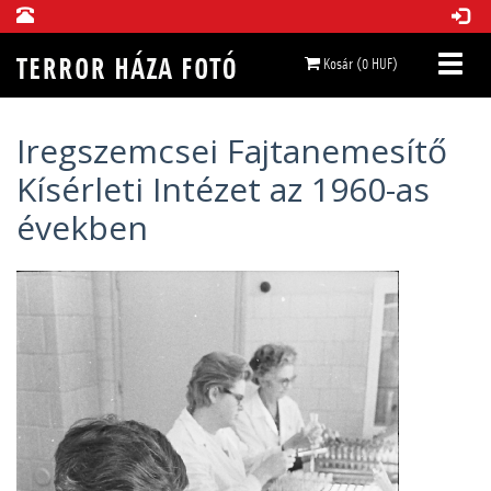
Kosár (0 HUF)
Iregszemcsei Fajtanemesítő
Kísérleti Intézet az 1960-as
években