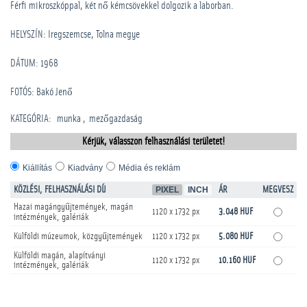
Férfi mikroszkóppal, két nő kémcsövekkel dolgozik a laborban.
HELYSZÍN: Iregszemcse, Tolna megye
DÁTUM: 1968
FOTÓS: Bakó Jenő
KATEGÓRIA
:
munka
mezőgazdaság
Kérjük, válasszon felhasználási területet!
Kiállítás
Kiadvány
Média és reklám
KÖZLÉSI, FELHASZNÁLÁSI DÍJ
PIXEL
INCH
ÁR
MEGVESZ
Hazai magángyűjtemények, magán
1120 x 1732 px
3.048 HUF
intézmények, galériák
Külföldi múzeumok, közgyűjtemények
1120 x 1732 px
5.080 HUF
Külföldi magán, alapítványi
1120 x 1732 px
10.160 HUF
intézmények, galériák