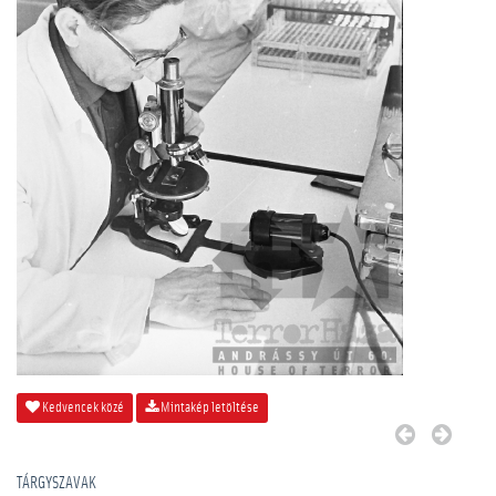
Kedvencek közé
Mintakép letöltése
TÁRGYSZAVAK