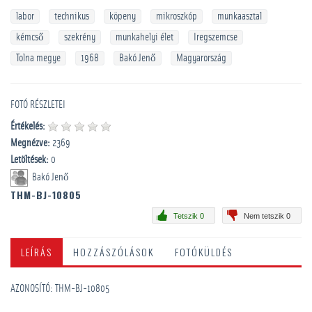
labor
technikus
köpeny
mikroszkóp
munkaasztal
kémcső
szekrény
munkahelyi élet
Iregszemcse
Tolna megye
1968
Bakó Jenő
Magyarország
FOTÓ RÉSZLETEI
Értékelés:
Megnézve:
2369
Letöltések:
0
Bakó Jenő
THM-BJ-10805
Tetszik 0
Nem tetszik 0
LEÍRÁS
HOZZÁSZÓLÁSOK
FOTÓKÜLDÉS
AZONOSÍTÓ: THM-BJ-10805