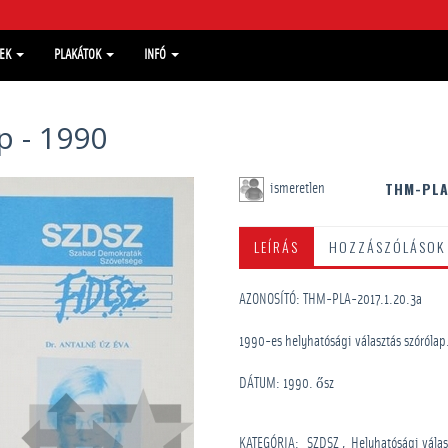
MEK
PLAKÁTOK
INFÓ
p - 1990
THM-PLA
ismeretlen
LEÍRÁS
HOZZÁSZÓLÁSOK
AZONOSÍTÓ: THM-PLA-2017.1.20.3a
1990-es helyhatósági választás szórólap. 
DÁTUM: 1990. ősz
KATEGÓRIA
:
SZDSZ
Helyhatósági válas