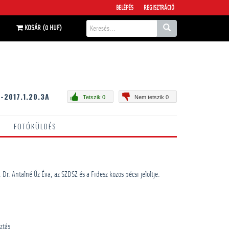
BELÉPÉS
REGISZTRÁCIÓ
KOSÁR (0 HUF)
-2017.1.20.3A
Tetszik 0
Nem tetszik 0
FOTÓKÜLDÉS
Dr. Antalné Úz Éva, az SZDSZ és a Fidesz közös pécsi jelöltje.
ztás