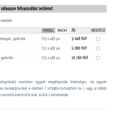
 válasszon felhasználási területet!
 reklám
PIXEL
INCH
ÁR
MEGVESZ
mények, galériák
713 x 482 px
3.048 HUF
713 x 482 px
5.080 HUF
 galériák
713 x 482 px
10.160 HUF
könyvtárak) esetében egyedi megállapodás lehetséges. Ha egyedi
sse munkatársunkat e-mailben ( info@terrorhazafoto.hu ) vagy az alábbi
n szereplő árak bruttó árak, az ÁFA-t tartalmazzák.