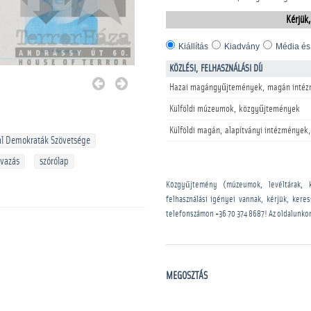
Kérjük,
Kiállítás
Kiadvány
Média és
KÖZLÉSI, FELHASZNÁLÁSI DÍJ
Hazai magángyűjtemények, magán intéz
Külföldi múzeumok, közgyűjtemények
Külföldi magán, alapítványi intézmények,
al Demokraták Szövetsége
avazás
szórólap
Közgyűjtemény (múzeumok, levéltárak, 
felhasználási igényei vannak, kérjük, kere
telefonszámon
+36 70 374 8687
! Az oldalunko
MEGOSZTÁS