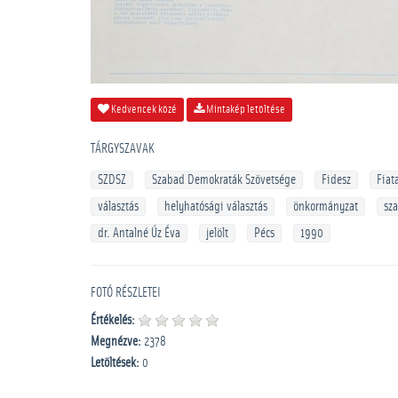
Kedvencek közé
Mintakép letöltése
TÁRGYSZAVAK
SZDSZ
Szabad Demokraták Szövetsége
Fidesz
Fiat
választás
helyhatósági választás
önkormányzat
sz
dr. Antalné Úz Éva
jelölt
Pécs
1990
FOTÓ RÉSZLETEI
Értékelés:
Megnézve:
2378
Letöltések:
0