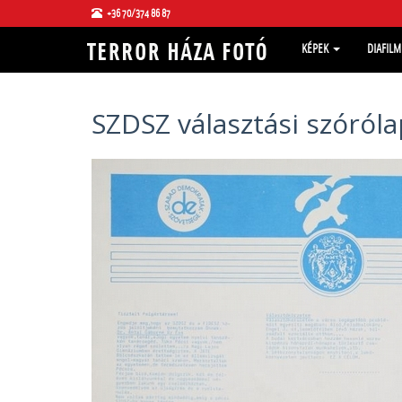
+36 70/374 86 87
KÉPEK
DIAFIL
SZDSZ választási szóróla