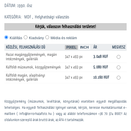
DÁTUM: 1990. ősz
KATEGÓRIA
:
MDF
Helyhatósági választás
Kérjük, válasszon felhasználási területet!
Kiállítás
Kiadvány
Média és reklám
KÖZLÉSI, FELHASZNÁLÁSI DÍJ
PIXEL
INCH
ÁR
MEGVESZ
Hazai magángyűjtemények, magán
347 x 493 px
3.048 HUF
intézmények, galériák
Külföldi múzeumok, közgyűjtemények
347 x 493 px
5.080 HUF
Külföldi magán, alapítványi
347 x 493 px
10.160 HUF
intézmények, galériák
Közgyűjtemény (múzeumok, levéltárak, könyvtárak) esetében egyedi megállapodás
lehetséges. Ha egyedi felhasználási igényei vannak, kérjük, keresse munkatársunkat e-
mailben ( info@terrorhazafoto.hu ) vagy az alábbi telefonszámon
+36 70 374 8687
! Az
oldalunkon szereplő árak bruttó árak, az ÁFA-t tartalmazzák.