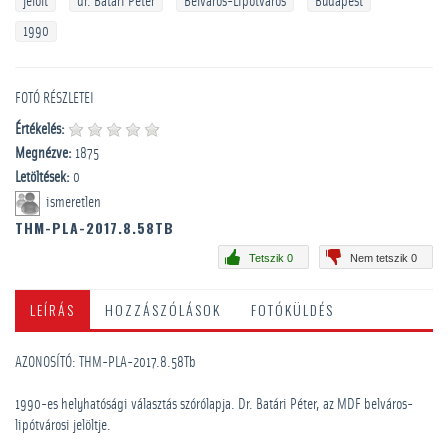
jelölt
dr. Batári Péter
Belváros-Lipótváros
Budapest
1990
FOTÓ RÉSZLETEI
Értékelés:
Megnézve:
1875
Letöltések:
0
ismeretlen
THM-PLA-2017.8.58TB
Tetszik 0
Nem tetszik 0
LEÍRÁS
HOZZÁSZÓLÁSOK
FOTÓKÜLDÉS
AZONOSÍTÓ: THM-PLA-2017.8.58Tb
1990-es helyhatósági választás szórólapja. Dr. Batári Péter, az MDF belváros-
lipótvárosi jelöltje.