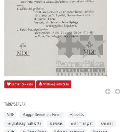
Kedvencek közé
Mintakép letöltése
TÁRGYSZAVAK
MDF
Magyar Demokrata Fórum
választás
helyhatósági választás
szavazás
önkormányzat
szórólap