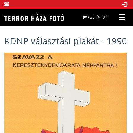
Kosár (0 HUF)
KDNP választási plakát - 1990