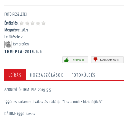
FOTÓ RÉSZLETEI
Értékelés:
Megnézve:
3671
Letöltések:
2
ismeretlen
THM-PLA-2019.5.5
Tetszik 0
Nem tetszik 0
LEÍRÁS
HOZZÁSZÓLÁSOK
FOTÓKÜLDÉS
AZONOSÍTÓ: THM-PLA-2019.5.5
1990-es parlamenti választás plakátja. "Tiszta múlt = biztató jövő"
DÁTUM: 1990. tavasz