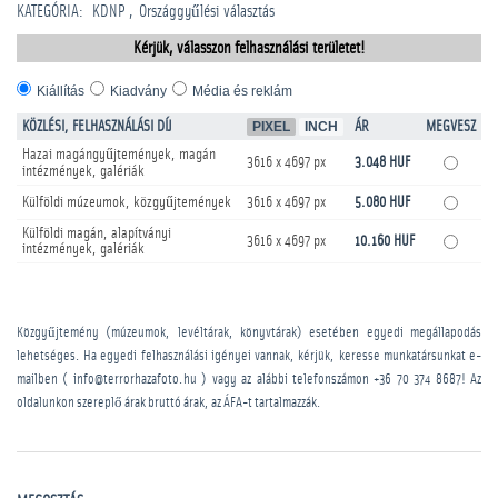
KATEGÓRIA
:
KDNP
Országgyűlési választás
Kérjük, válasszon felhasználási területet!
Kiállítás
Kiadvány
Média és reklám
KÖZLÉSI, FELHASZNÁLÁSI DÍJ
PIXEL
INCH
ÁR
MEGVESZ
Hazai magángyűjtemények, magán
3616 x 4697 px
3.048 HUF
intézmények, galériák
Külföldi múzeumok, közgyűjtemények
3616 x 4697 px
5.080 HUF
Külföldi magán, alapítványi
3616 x 4697 px
10.160 HUF
intézmények, galériák
Közgyűjtemény (múzeumok, levéltárak, könyvtárak) esetében egyedi megállapodás
lehetséges. Ha egyedi felhasználási igényei vannak, kérjük, keresse munkatársunkat e-
mailben ( info@terrorhazafoto.hu ) vagy az alábbi telefonszámon
+36 70 374 8687
! Az
oldalunkon szereplő árak bruttó árak, az ÁFA-t tartalmazzák.