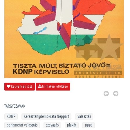
Kedvencek közé
Mintakép letöltése
TÁRGYSZAVAK
KDNP
Kereszténydemokrata Néppárt
választás
parlamenti választás
szavazás
plakát
1990