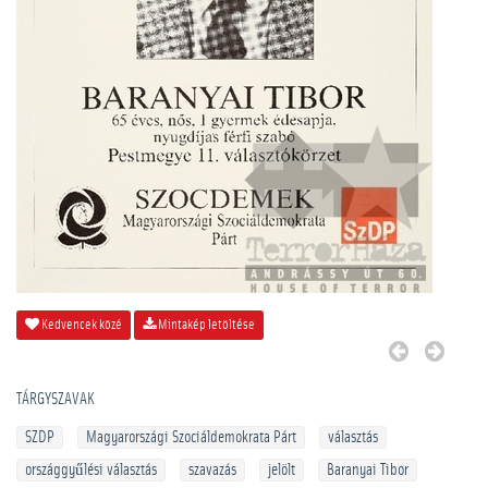
Kedvencek közé
Mintakép letöltése
TÁRGYSZAVAK
SZDP
Magyarországi Szociáldemokrata Párt
választás
országgyűlési választás
szavazás
jelölt
Baranyai Tibor