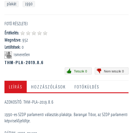
plakát
1990
FOTÓ RÉSZLETEI
Értékelés:
Megnézve:
952
Letöltések:
0
ismeretlen
THM-PLA-2019.8.6
Tetszik 0
Nem tetszik 0
LEÍRÁS
HOZZÁSZÓLÁSOK
FOTÓKÜLDÉS
AZONOSÍTÓ: THM-PLA-2019.8.6
1990-es SZDP parlamenti választás plakátja. Baranyai Tibor, az SZDP parlamenti
képviselőjelöltje.