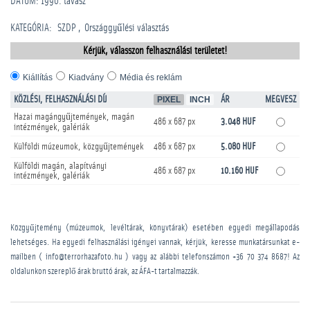
DÁTUM: 1990. tavasz
KATEGÓRIA
:
SZDP
Országgyűlési választás
Kérjük, válasszon felhasználási területet!
Kiállítás
Kiadvány
Média és reklám
KÖZLÉSI, FELHASZNÁLÁSI DÍJ
PIXEL
INCH
ÁR
MEGVESZ
Hazai magángyűjtemények, magán
486 x 687 px
3.048 HUF
intézmények, galériák
Külföldi múzeumok, közgyűjtemények
486 x 687 px
5.080 HUF
Külföldi magán, alapítványi
486 x 687 px
10.160 HUF
intézmények, galériák
Közgyűjtemény (múzeumok, levéltárak, könyvtárak) esetében egyedi megállapodás
lehetséges. Ha egyedi felhasználási igényei vannak, kérjük, keresse munkatársunkat e-
mailben ( info@terrorhazafoto.hu ) vagy az alábbi telefonszámon
+36 70 374 8687
! Az
oldalunkon szereplő árak bruttó árak, az ÁFA-t tartalmazzák.