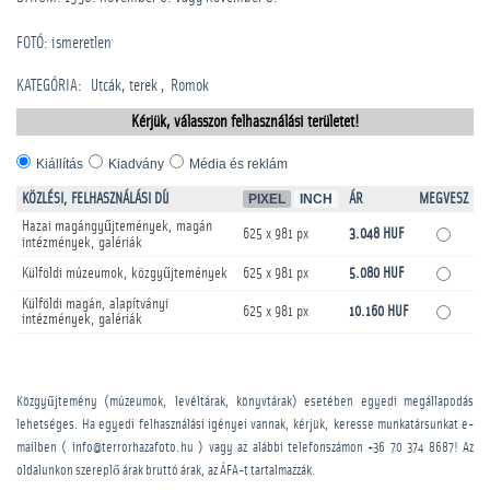
FOTÓ: ismeretlen
KATEGÓRIA
:
Utcák, terek
Romok
Kérjük, válasszon felhasználási területet!
Kiállítás
Kiadvány
Média és reklám
KÖZLÉSI, FELHASZNÁLÁSI DÍJ
PIXEL
INCH
ÁR
MEGVESZ
Hazai magángyűjtemények, magán
625 x 981 px
3.048 HUF
intézmények, galériák
Külföldi múzeumok, közgyűjtemények
625 x 981 px
5.080 HUF
Külföldi magán, alapítványi
625 x 981 px
10.160 HUF
intézmények, galériák
Közgyűjtemény (múzeumok, levéltárak, könyvtárak) esetében egyedi megállapodás
lehetséges. Ha egyedi felhasználási igényei vannak, kérjük, keresse munkatársunkat e-
mailben ( info@terrorhazafoto.hu ) vagy az alábbi telefonszámon
+36 70 374 8687
! Az
oldalunkon szereplő árak bruttó árak, az ÁFA-t tartalmazzák.