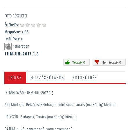
FOTÓ RÉSZLETEI
Értékelés:
Megnézve:
1186
Letöltések:
0
ismeretlen
THM-UN-2017.1.3
Tetszik 0
Nem tetszik 0
LEÍRÁS
HOZZÁSZÓLÁSOK
FOTÓKÜLDÉS
LELTÁRI SZÁM: THM-UN-2017.1.3
Ady Mozi (ma Belvárosi Színház) homlokzata a Tanács (ma Károly) körúton.
HELYSZÍN: Budapest, Tanács (ma Károly) körút 3.
DÁTUM: 1956. november 6. vagy november 8.