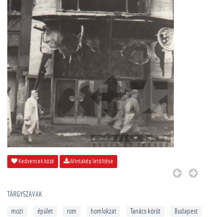
Kedvencek közé
Mintakép letöltése
TÁRGYSZAVAK
mozi
épület
rom
homlokzat
Tanács körút
Budapest