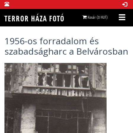
Kosár (0 HUF)
1956-os forradalom és
szabadságharc a Belvárosban