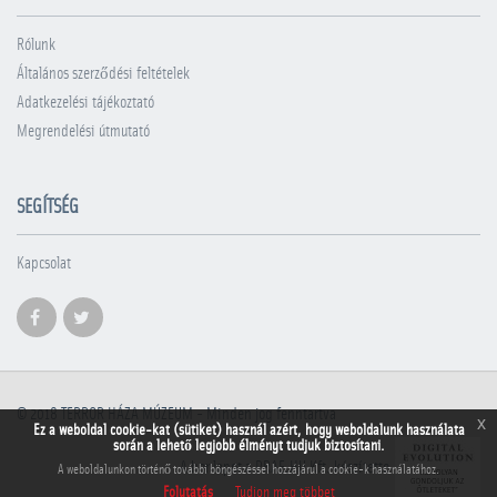
Rólunk
Általános szerződési feltételek
Adatkezelési tájékoztató
Megrendelési útmutató
SEGÍTSÉG
Kapcsolat
© 2018
TERROR HÁZA MÚZEUM
- Minden jog fenntartva
x
Ez a weboldal cookie-kat (sütiket) használ azért, hogy weboldalunk használata
során a lehető legjobb élményt tudjuk biztosítani.
A honlapot a PRAE.HU Kft. készítette
A weboldalunkon történő további böngészéssel hozzájárul a cookie-k használatához.
Folytatás
Tudjon meg többet