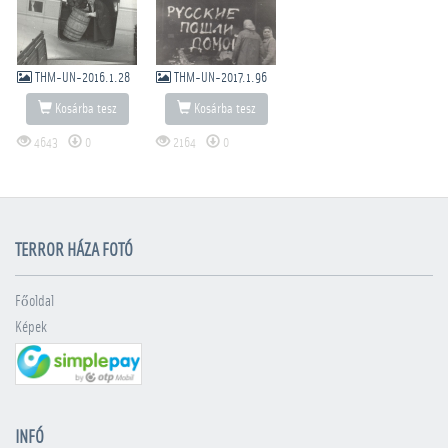
THM-UN-2016.1.28
THM-UN-2017.1.96
Kosárba tesz
Kosárba tesz
4643
0
2164
0
TERROR HÁZA FOTÓ
Főoldal
Képek
INFÓ