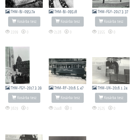
THM-BJ-09517a
THM-BJ-09518
THM-FGY-2017.3.37
Kosárba tesz
Kosárba tesz
Kosárba tesz
2209
0
2128
0
3355
0
THM-FGY-2017.3.39
THM-RF-2016.5.47
THM-UN-2016.1.24
Kosárba tesz
Kosárba tesz
Kosárba tesz
3629
0
2448
0
2525
0