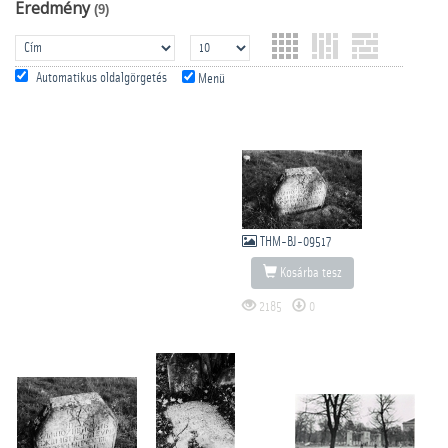
Eredmény
(9)
Automatikus oldalgörgetés
Menü
THM-BJ-09517
Kosárba tesz
2185
0