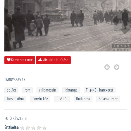
Kedvencek közé
Mintakép letöltése
TÁRGYSZAVAK
épület
rom
villamossín
laktanya
T-34/85 harckocsi
József körút
Corvin köz
Üllői út
Budapest
Balassa Imre
FOTÓ RÉSZLETEI
Értékelés: