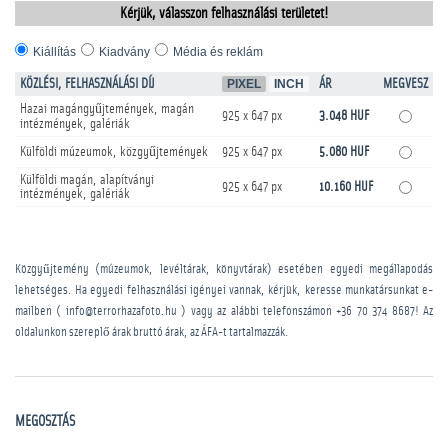
Kérjük, válasszon felhasználási területet!
Kiállítás
Kiadvány
Média és reklám
KÖZLÉSI, FELHASZNÁLÁSI DÍJ
PIXEL
INCH
ÁR
MEGVESZ
Hazai magángyűjtemények, magán
925 x 647 px
3.048 HUF
intézmények, galériák
Külföldi múzeumok, közgyűjtemények
925 x 647 px
5.080 HUF
Külföldi magán, alapítványi
925 x 647 px
10.160 HUF
intézmények, galériák
Közgyűjtemény (múzeumok, levéltárak, könyvtárak) esetében egyedi megállapodás
lehetséges. Ha egyedi felhasználási igényei vannak, kérjük, keresse munkatársunkat e-
mailben ( info@terrorhazafoto.hu ) vagy az alábbi telefonszámon
+36 70 374 8687
! Az
oldalunkon szereplő árak bruttó árak, az ÁFA-t tartalmazzák.
MEGOSZTÁS