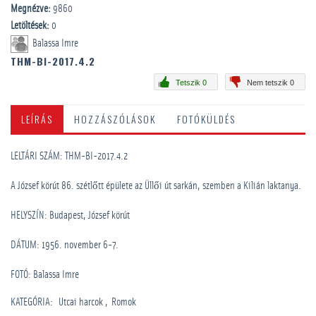
Megnézve:
9860
Letöltések:
0
Balassa Imre
THM-BI-2017.4.2
Tetszik 0
Nem tetszik 0
LEÍRÁS
HOZZÁSZÓLÁSOK
FOTÓKÜLDÉS
LELTÁRI SZÁM: THM-BI-2017.4.2
A József körút 86. szétlőtt épülete az Üllői út sarkán, szemben a Kilián laktanya.
HELYSZÍN: Budapest, József körút
DÁTUM: 1956. november 6-7.
FOTÓ: Balassa Imre
KATEGÓRIA
:
Utcai harcok
Romok