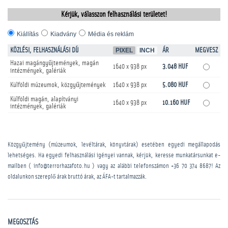
Kérjük, válasszon felhasználási területet!
Kiállítás
Kiadvány
Média és reklám
KÖZLÉSI, FELHASZNÁLÁSI DÍJ
PIXEL
INCH
ÁR
MEGVESZ
Hazai magángyűjtemények, magán
1640 x 938 px
3.048 HUF
intézmények, galériák
Külföldi múzeumok, közgyűjtemények
1640 x 938 px
5.080 HUF
Külföldi magán, alapítványi
1640 x 938 px
10.160 HUF
intézmények, galériák
Közgyűjtemény (múzeumok, levéltárak, könyvtárak) esetében egyedi megállapodás
lehetséges. Ha egyedi felhasználási igényei vannak, kérjük, keresse munkatársunkat e-
mailben ( info@terrorhazafoto.hu ) vagy az alábbi telefonszámon
+36 70 374 8687
! Az
oldalunkon szereplő árak bruttó árak, az ÁFA-t tartalmazzák.
MEGOSZTÁS