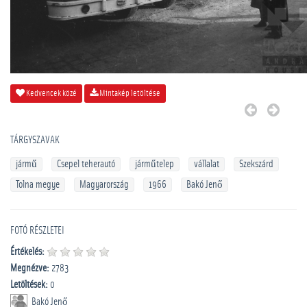
Kedvencek közé
Mintakép letöltése
TÁRGYSZAVAK
jármű
Csepel teherautó
járműtelep
vállalat
Szekszárd
Tolna megye
Magyarország
1966
Bakó Jenő
FOTÓ RÉSZLETEI
Értékelés:
Megnézve:
2783
Letöltések:
0
Bakó Jenő