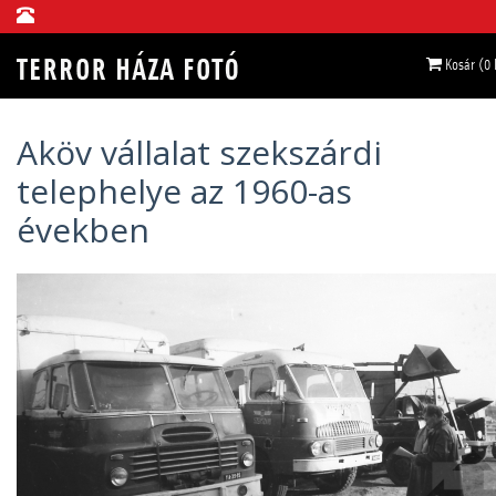
Kosár (0
Aköv vállalat szekszárdi
telephelye az 1960-as
években