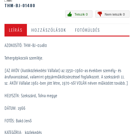
THM-BJ-01480
Tetszik 0
Nem tetszik 0
LEÍRÁS
HOZZÁSZÓLÁSOK
FOTÓKÜLDÉS
AZONOSÍTÓ: THM-BJ-01480
Tehergépkocsik szemléje.
[AZ AKÖV (Autóközlekedési Vállalat) az 1950–1960-as években személy- és
árufuvarozással, valamint gépjárműkölcsönzéssel foglalkozott. A szekszárdi 11.
sz. AKÖV Vállalat 1961-ben jött létre, 1970-től VOLÁN néven működött tovább.]
HELYSZÍN: Szekszárd, Tolna megye
DÁTUM: 1966
FOTÓS: Bakó Jenő
KATEGÓRIA
:
közlekedés