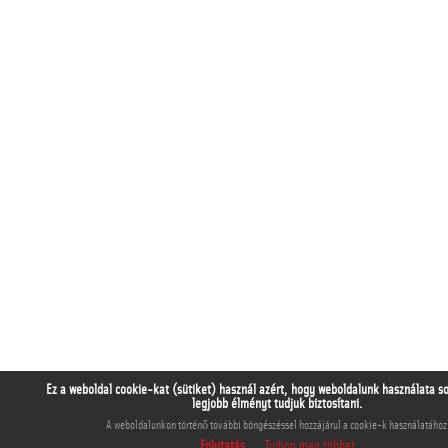
Ez a weboldal cookie-kat (sütiket) használ azért, hogy weboldalunk használata s
legjobb élményt tudjuk biztosítani.
A weboldalunkon történő további böngészéssel hozzájárul a cookie-k használatához
Folytatás
Tudjon meg többet