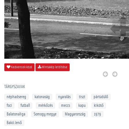
Kedvencek közé
Mintakép letöltése
TÁRGYSZAVAK
néphadsereg
katonaság
nyaralás
tiszt
pártüdülő
foci
futball
mérkőzés
meccs
kapu
kikötő
Balatonaliga
Somogy megye
Magyarország
1979
Bakó Jenő