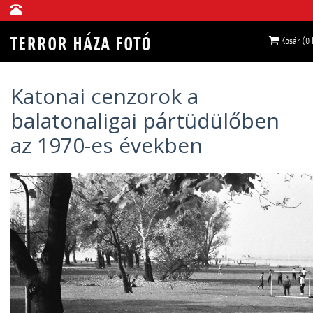
Kosár (0
Katonai cenzorok a
balatonaligai pártüdülőben
az 1970-es években