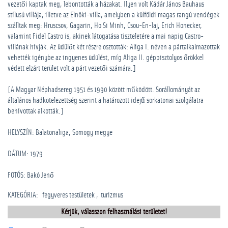
vezetői kaptak meg, lebontották a házakat. Ilyen volt Kádár János Bauhaus
stílusú villája, illetve az Elnöki-villa, amelyben a külföldi magas rangú vendégek
szálltak meg: Hruscsov, Gagarin, Ho Si Minh, Csou-En-laj, Erich Honecker,
valamint Fidel Castro is, akinek látogatása tiszteletére a mai napig Castro-
villának hívják. Az üdülőt két részre osztották: Aliga I. néven a pártalkalmazottak
vehették igénybe az ingyenes üdülést, míg Aliga II. géppisztolyos őrökkel
védett elzárt terület volt a párt vezetői számára.]
[A Magyar Néphadsereg 1951 és 1990 között működött. Sorállományát az
általános hadkötelezettség szerint a határozott idejű sorkatonai szolgálatra
behívottak alkották.]
HELYSZÍN: Balatonaliga, Somogy megye
DÁTUM: 1979
FOTÓS: Bakó Jenő
KATEGÓRIA
:
­fegyveres testületek
turizmus
Kérjük, válasszon felhasználási területet!