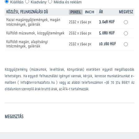
Kiállítás
Kiadvány
Média és reklám
KÖZLÉSI, FELHASZNÁLÁSI DÍJ
PIXEL
INCH
ÁR
MEGVESZ
Hazai magángyűjtemények, magán
2592 x 1944 px
3.048 HUF
intézmények, galériák
Külföldi múzeumok, közgyűjtemények
2592 x 1944 px
5.080 HUF
Külföldi magán, alapítványi
2592 x 1944 px
10.160 HUF
intézmények, galériák
Közgyűjtemény (múzeumok, levéltárak, könyvtárak) esetében egyedi megállapodás
lehetséges. Ha egyedi felhasználási igényei vannak, kérjük, keresse munkatársunkat e-
mailben ( info@terrorhazafoto.hu ) vagy az alábbi telefonszámon
+36 70 374 8687
! Az
oldalunkon szereplő árak bruttó árak, az ÁFA-t tartalmazzák.
MEGOSZTÁS