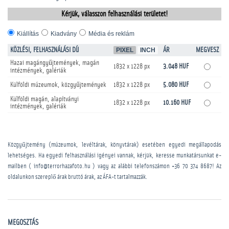
Kérjük, válasszon felhasználási területet!
Kiállítás
Kiadvány
Média és reklám
KÖZLÉSI, FELHASZNÁLÁSI DÍJ
PIXEL
INCH
ÁR
MEGVESZ
Hazai magángyűjtemények, magán
1832 x 1228 px
3.048 HUF
intézmények, galériák
Külföldi múzeumok, közgyűjtemények
1832 x 1228 px
5.080 HUF
Külföldi magán, alapítványi
1832 x 1228 px
10.160 HUF
intézmények, galériák
Közgyűjtemény (múzeumok, levéltárak, könyvtárak) esetében egyedi megállapodás
lehetséges. Ha egyedi felhasználási igényei vannak, kérjük, keresse munkatársunkat e-
mailben ( info@terrorhazafoto.hu ) vagy az alábbi telefonszámon
+36 70 374 8687
! Az
oldalunkon szereplő árak bruttó árak, az ÁFA-t tartalmazzák.
MEGOSZTÁS