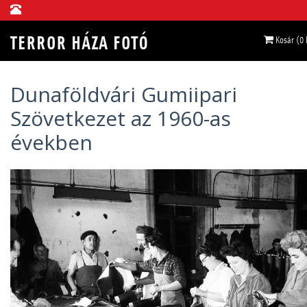
Kosár (0
Dunaföldvári Gumiipari
Szövetkezet az 1960-as
években