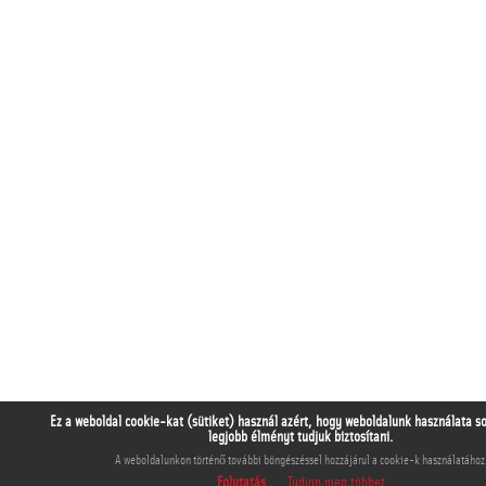
Ez a weboldal cookie-kat (sütiket) használ azért, hogy weboldalunk használata s
legjobb élményt tudjuk biztosítani.
A weboldalunkon történő további böngészéssel hozzájárul a cookie-k használatához
Folytatás
Tudjon meg többet