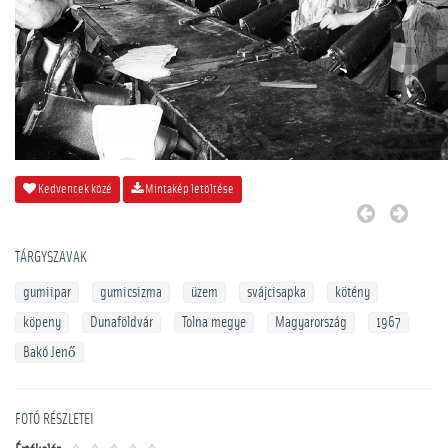
Kedvencek közé
Mintakép letöltése
TÁRGYSZAVAK
gumiipar
gumicsizma
üzem
svájcisapka
kötény
köpeny
Dunaföldvár
Tolna megye
Magyarország
1967
Bakó Jenő
FOTÓ RÉSZLETEI