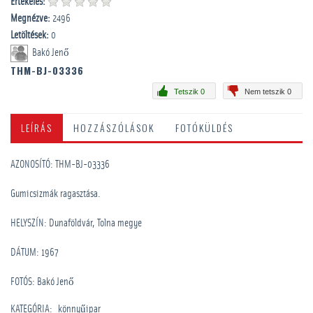
Értékelés:
Megnézve:
2496
Letöltések:
0
Bakó Jenő
THM-BJ-03336
Tetszik 0
Nem tetszik 0
LEÍRÁS
HOZZÁSZÓLÁSOK
FOTÓKÜLDÉS
AZONOSÍTÓ: THM-BJ-03336
Gumicsizmák ragasztása.
HELYSZÍN: Dunaföldvár, Tolna megye
DÁTUM: 1967
FOTÓS: Bakó Jenő
KATEGÓRIA
:
könnyűipar