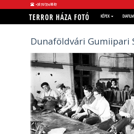
+36 70/374 86 87
KÉPEK
DIAFIL
Dunaföldvári Gumiipari 