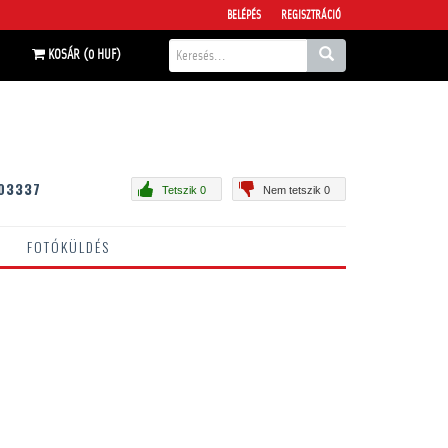
BELÉPÉS
REGISZTRÁCIÓ
KOSÁR (0 HUF)
03337
Tetszik 0
Nem tetszik 0
FOTÓKÜLDÉS