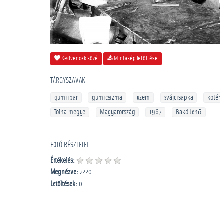
Kedvencek közé
Mintakép letöltése
TÁRGYSZAVAK
gumiipar
gumicsizma
üzem
svájcisapka
köté
Tolna megye
Magyarország
1967
Bakó Jenő
FOTÓ RÉSZLETEI
Értékelés:
Megnézve:
2220
Letöltések:
0