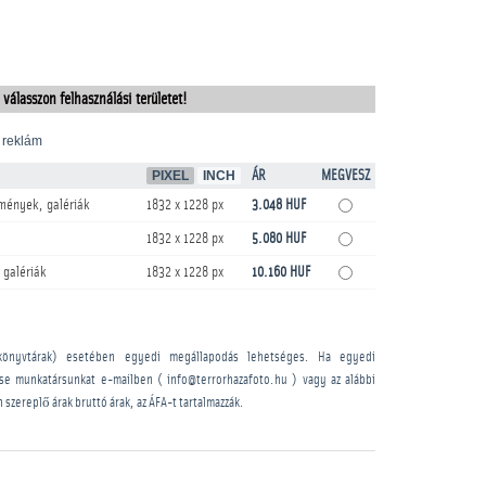
 válasszon felhasználási területet!
 reklám
PIXEL
INCH
ÁR
MEGVESZ
mények, galériák
1832 x 1228 px
3.048 HUF
1832 x 1228 px
5.080 HUF
 galériák
1832 x 1228 px
10.160 HUF
könyvtárak) esetében egyedi megállapodás lehetséges. Ha egyedi
sse munkatársunkat e-mailben ( info@terrorhazafoto.hu ) vagy az alábbi
n szereplő árak bruttó árak, az ÁFA-t tartalmazzák.