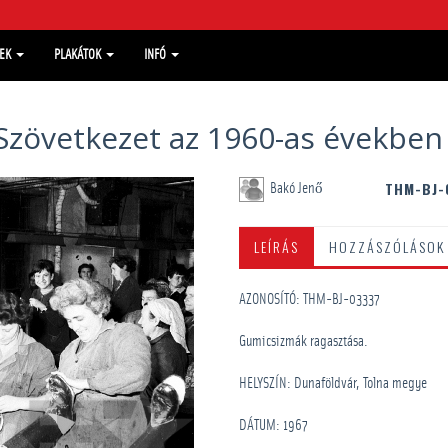
MEK
PLAKÁTOK
INFÓ
Szövetkezet az 1960-as években
THM-BJ-
Bakó Jenő
LEÍRÁS
HOZZÁSZÓLÁSOK
AZONOSÍTÓ: THM-BJ-03337
Gumicsizmák ragasztása.
HELYSZÍN: Dunaföldvár, Tolna megye
DÁTUM: 1967