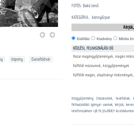
FOTÓS: Bakó Jenő
KATEGÓRIA
:
könnyűipar
Kérjük,
Kiállítás
Kiadvány
Média és
KÖZLÉSI, FELHASZNÁLÁSI DÍJ
Hazai magángyűjtemények, magán intéz
ny
köpeny
Dunaföldvár
Külföldi múzeumok, közgyűjtemények
Külföldi magán, alapítványi intézmények,
Közgyűjtemény (múzeumok, levéltárak, 
felhasználási igényei vannak, kérjük, kere
telefonszámon
+36 70 374 8687
! Az oldalunko