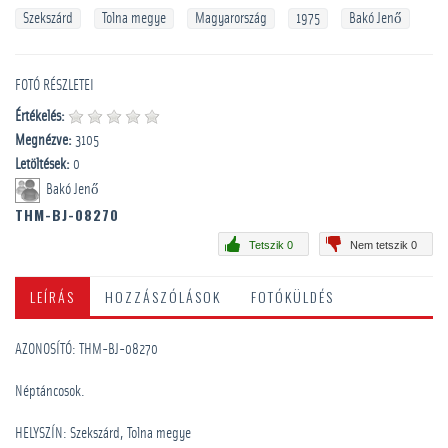
Szekszárd
Tolna megye
Magyarország
1975
Bakó Jenő
FOTÓ RÉSZLETEI
Értékelés:
Megnézve:
3105
Letöltések:
0
Bakó Jenő
THM-BJ-08270
Tetszik 0
Nem tetszik 0
LEÍRÁS
HOZZÁSZÓLÁSOK
FOTÓKÜLDÉS
AZONOSÍTÓ: THM-BJ-08270
Néptáncosok.
HELYSZÍN: Szekszárd, Tolna megye