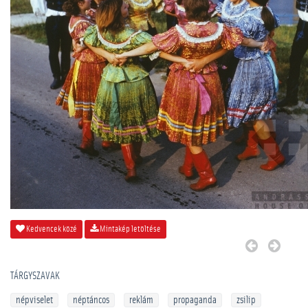
Kedvencek közé
Mintakép letöltése
TÁRGYSZAVAK
népviselet
néptáncos
reklám
propaganda
zsilip