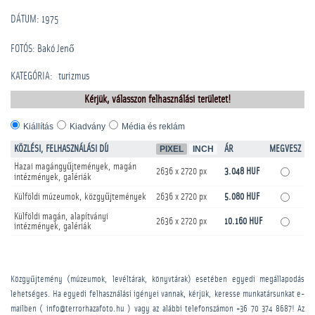
DÁTUM: 1975
FOTÓS: Bakó Jenő
KATEGÓRIA
:
turizmus
Kérjük, válasszon felhasználási területet!
Kiállítás
Kiadvány
Média és reklám
KÖZLÉSI, FELHASZNÁLÁSI DÍJ
PIXEL
INCH
ÁR
MEGVESZ
Hazai magángyűjtemények, magán
2636 x 2720 px
3.048 HUF
intézmények, galériák
Külföldi múzeumok, közgyűjtemények
2636 x 2720 px
5.080 HUF
Külföldi magán, alapítványi
2636 x 2720 px
10.160 HUF
intézmények, galériák
Közgyűjtemény (múzeumok, levéltárak, könyvtárak) esetében egyedi megállapodás
lehetséges. Ha egyedi felhasználási igényei vannak, kérjük, keresse munkatársunkat e-
mailben ( info@terrorhazafoto.hu ) vagy az alábbi telefonszámon
+36 70 374 8687
! Az