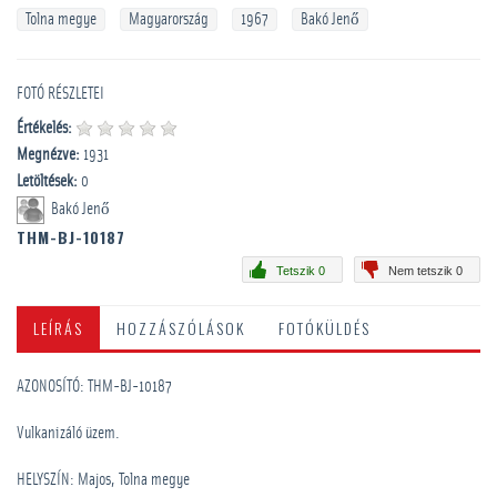
Tolna megye
Magyarország
1967
Bakó Jenő
FOTÓ RÉSZLETEI
Értékelés:
Megnézve:
1931
Letöltések:
0
Bakó Jenő
THM-BJ-10187
Tetszik 0
Nem tetszik 0
LEÍRÁS
HOZZÁSZÓLÁSOK
FOTÓKÜLDÉS
AZONOSÍTÓ: THM-BJ-10187
Vulkanizáló üzem.
HELYSZÍN: Majos, Tolna megye