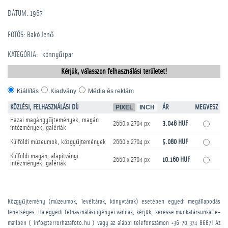
DÁTUM: 1967
FOTÓS: Bakó Jenő
KATEGÓRIA
:
könnyűipar
Kérjük, válasszon felhasználási területet!
Kiállítás
Kiadvány
Média és reklám
KÖZLÉSI, FELHASZNÁLÁSI DÍJ
PIXEL
INCH
ÁR
MEGVESZ
Hazai magángyűjtemények, magán
2660 x 2704 px
3.048 HUF
intézmények, galériák
Külföldi múzeumok, közgyűjtemények
2660 x 2704 px
5.080 HUF
Külföldi magán, alapítványi
2660 x 2704 px
10.160 HUF
intézmények, galériák
Közgyűjtemény (múzeumok, levéltárak, könyvtárak) esetében egyedi megállapodás
lehetséges. Ha egyedi felhasználási igényei vannak, kérjük, keresse munkatársunkat e-
mailben ( info@terrorhazafoto.hu ) vagy az alábbi telefonszámon
+36 70 374 8687
! Az