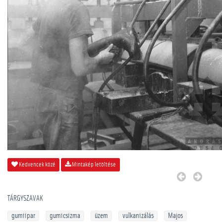
Kedvencek közé
Mintakép letöltése
TÁRGYSZAVAK
gumiipar
gumicsizma
üzem
vulkanizálás
Majos