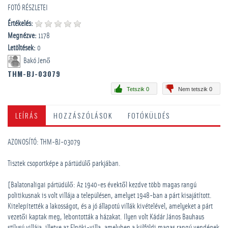
FOTÓ RÉSZLETEI
Értékelés:
Megnézve:
1178
Letöltések:
0
Bakó Jenő
THM-BJ-03079
Tetszik 0
Nem tetszik 0
LEÍRÁS
HOZZÁSZÓLÁSOK
FOTÓKÜLDÉS
AZONOSÍTÓ: THM-BJ-03079
Tisztek csoportképe a pártüdülő parkjában.
[Balatonaligai pártüdülő: Az 1940-es évektől kezdve több magas rangú
politikusnak is volt villája a településen, amelyet 1948-ban a párt kisajátított.
Kitelepítették a lakosságot, és a jó állapotú villák kivételével, amelyeket a párt
vezetői kaptak meg, lebontották a házakat. Ilyen volt Kádár János Bauhaus
stílusú villája, illetve az Elnöki-villa, amelyben a külföldi magas rangú vendégek