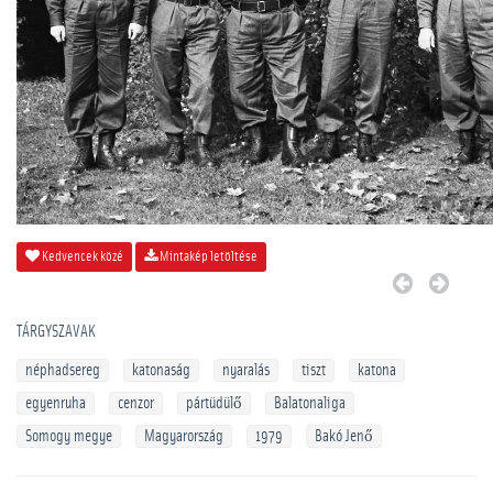
Kedvencek közé
Mintakép letöltése
TÁRGYSZAVAK
néphadsereg
katonaság
nyaralás
tiszt
katona
egyenruha
cenzor
pártüdülő
Balatonaliga
Somogy megye
Magyarország
1979
Bakó Jenő