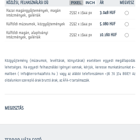
KÖZLÉSI, FELHASZNÁLÁSI DÍJ
PIXEL
INCH
ÁR
MEGVESZ
Hazai magángyűjtemények, magán
2592 x 1944 px
3.048 HUF
intézmények, galériák
Külföldi múzeumok, közgyűjtemények
2592 x 1944 px
5.080 HUF
Külföldi magán, alapítványi
2592 x 1944 px
10.160 HUF
intézmények, galériák
Közgyűjtemény (múzeumok, levéltárak, könyvtárak) esetében egyedi megállapodás
lehetséges. Ha egyedi felhasználási igényei vannak, kérjük, keresse munkatársunkat e-
mailben ( info@terrorhazafoto.hu ) vagy az alábbi telefonszámon
+36 70 374 8687
! Az
oldalunkon szereplő árak bruttó árak, az ÁFA-t tartalmazzák.
MEGOSZTÁS