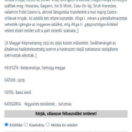
szálltak meg: Hruscsov, Gagarin, Ho Si Minh, Csou-En-laj, Erich Honecker,
valamint Fidel Castro is, akinek látogatása tiszteletére a mai napig Castro-
villának hívják. Az üdülőt két részre osztották: Aliga I. néven a pártalkalmazottak
vehették igénybe az ingyenes üdülést, míg Aliga II. géppisztolyos őrökkel
védett elzárt terület volt a párt vezetői számára.]
[A Magyar Néphadsereg 1951 és 1990 között működött. Sorállományát az
általános hadkötelezettség szerint a határozott idejű sorkatonai szolgálatra
behívottak alkották.]
HELYSZÍN: Balatonaliga, Somogy megye
DÁTUM: 1979
FOTÓS: Bakó Jenő
KATEGÓRIA
:
­fegyveres testületek
turizmus
Kérjük, válasszon felhasználási területet!
Kiállítás
Kiadvány
Média és reklám