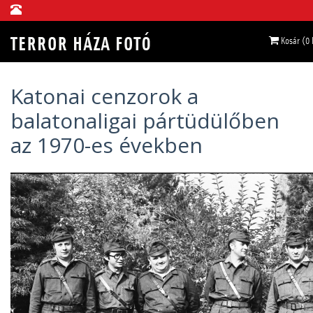
Kosár (0
Katonai cenzorok a
balatonaligai pártüdülőben
az 1970-es években