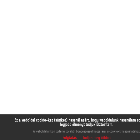
Ez a weboldal cookie-kat (sütiket) használ azért, hogy weboldalunk használata s
legjobb élményt tudjuk biztosítani.
A weboldalunkon történő további böngészéssel hozzájárul a cookie-k használatához
Folytatás
Tudjon meg többet