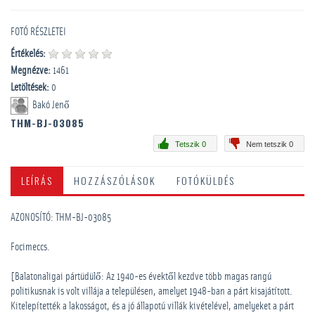
FOTÓ RÉSZLETEI
Értékelés:
Megnézve:
1461
Letöltések:
0
Bakó Jenő
THM-BJ-03085
Tetszik 0
Nem tetszik 0
LEÍRÁS
HOZZÁSZÓLÁSOK
FOTÓKÜLDÉS
AZONOSÍTÓ: THM-BJ-03085
Focimeccs.
[Balatonaligai pártüdülő: Az 1940-es évektől kezdve több magas rangú
politikusnak is volt villája a településen, amelyet 1948-ban a párt kisajátított.
Kitelepítették a lakosságot, és a jó állapotú villák kivételével, amelyeket a párt