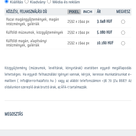
Kiállítás
Kiadvány
Média és reklám
KÖZLÉSI, FELHASZNÁLÁSI DÍJ
PIXEL
INCH
ÁR
MEGVESZ
Hazai magángyűjtemények, magán
2592 x 1944 px
3.048 HUF
intézmények, galériák
Külföldi múzeumok, közgyűjtemények
2592 x 1944 px
5.080 HUF
Külföldi magán, alapítványi
2592 x 1944 px
10.160 HUF
intézmények, galériák
Közgyűjtemény (múzeumok, levéltárak, könyvtárak) esetében egyedi megállapodás
lehetséges. Ha egyedi felhasználási igényei vannak, kérjük, keresse munkatársunkat e-
mailben ( info@terrorhazafoto.hu ) vagy az alábbi telefonszámon
+36 70 374 8687
! Az
oldalunkon szereplő árak bruttó árak, az ÁFA-t tartalmazzák.
MEGOSZTÁS