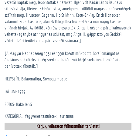
vezetői kaptak meg, lebontották a házakat. Ilyen volt Kádár János Bauhaus
stílusú villája, illetve az Elnöki-villa, amelyben a külföldi magas rangú vendégek
szálltak meg: Hruscsov, Gagarin, Ho Si Minh, Csou-En-laj, Erich Honecker,
valamint Fidel Castro is, akinek látogatása tiszteletére a mai napig Castro-
villának hívják. Az üdülőt két részre osztották: Aliga I. néven a pártalkalmazottak
vehették igénybe az ingyenes üdülést, míg Aliga II. géppisztolyos őrökkel
védett elzárt terület volt a párt vezetői számára.]
[A Magyar Néphadsereg 1951 és 1990 között működött. Sorállományát az
általános hadkötelezettség szerint a határozott idejű sorkatonai szolgálatra
behívottak alkották.]
HELYSZÍN: Balatonaliga, Somogy megye
DÁTUM: 1979
FOTÓS: Bakó Jenő
KATEGÓRIA
:
­fegyveres testületek
turizmus
Kérjük, válasszon felhasználási területet!