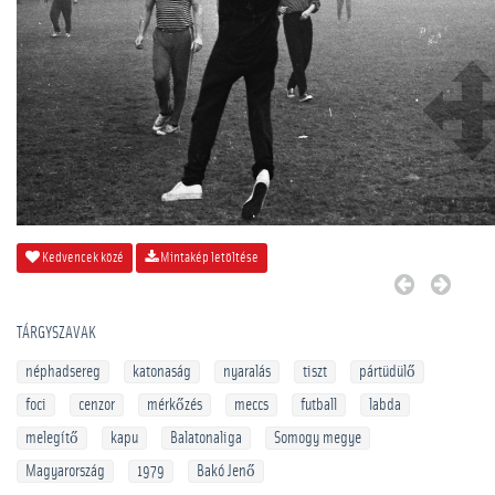
Kedvencek közé
Mintakép letöltése
TÁRGYSZAVAK
néphadsereg
katonaság
nyaralás
tiszt
pártüdülő
foci
cenzor
mérkőzés
meccs
futball
labda
melegítő
kapu
Balatonaliga
Somogy megye
Magyarország
1979
Bakó Jenő