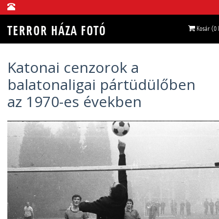
Kosár (0
Katonai cenzorok a
balatonaligai pártüdülőben
az 1970-es években