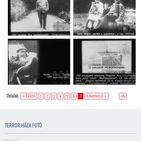
Oldalak:
« Előző
1
2
3
4
5
6
7
Következő »
...
46
TERROR HÁZA FOTÓ